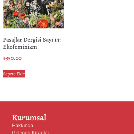
Pasajlar Dergisi Sayı 14:
Ekofeminizm
₺
350.00
Sepete Ekle
Kurumsal
Hakkında
Gelecek Kitaplar