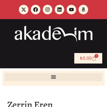
0
₺
0.00
Zerrin Eren