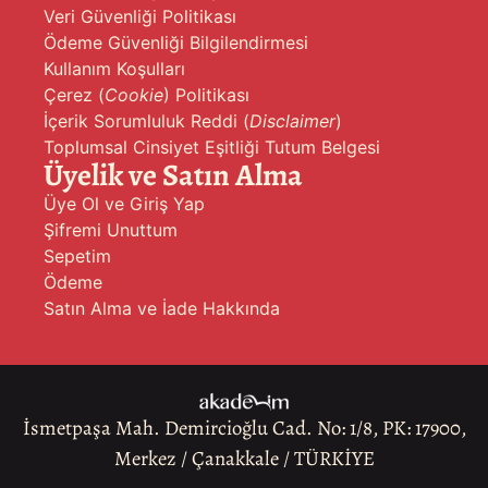
Veri Güvenliği Politikası
Ödeme Güvenliği Bilgilendirmesi
Kullanım Koşulları
Çerez (
Cookie
) Politikası
İçerik Sorumluluk Reddi (
Disclaimer
)
Toplumsal Cinsiyet Eşitliği Tutum Belgesi
Üyelik ve Satın Alma
Üye Ol ve Giriş Yap
Şifremi Unuttum
Sepetim
Ödeme
Satın Alma ve İade Hakkında
İsmetpaşa Mah. Demircioğlu Cad. No: 1/8, PK: 17900,
Merkez / Çanakkale / TÜRKİYE