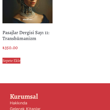
Pasajlar Dergisi Sayı 11:
Transhümanizm
₺
350.00
Sepete Ekle
Kurumsal
Hakkında
Gelecek Kitaplar