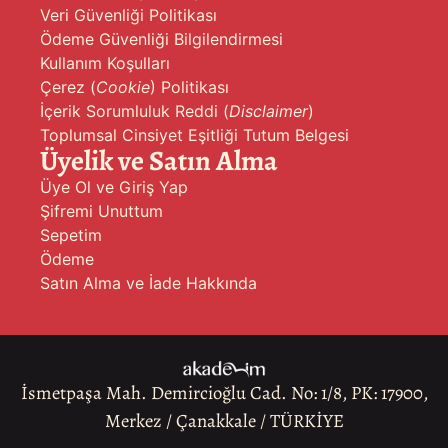
Veri Güvenliği Politikası
Ödeme Güvenliği Bilgilendirmesi
Kullanım Koşulları
Çerez (
Cookie
) Politikası
İçerik Sorumluluk Reddi (
Disclaimer
)
Toplumsal Cinsiyet Eşitliği Tutum Belgesi
Üyelik ve Satın Alma
Üye Ol ve Giriş Yap
Şifremi Unuttum
Sepetim
Ödeme
Satın Alma ve İade Hakkında
İsmetpaşa Mah. Demircioğlu Cad. No: 1/8, PK: 17900,
Merkez / Çanakkale / TÜRKİYE