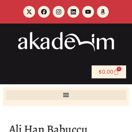
0
₺
0.00
Ali Han Babuççu