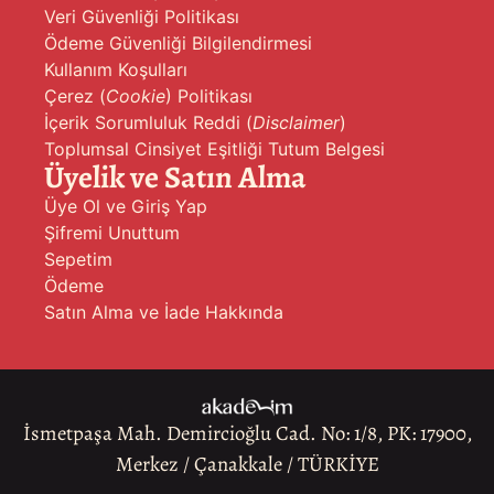
Veri Güvenliği Politikası
Ödeme Güvenliği Bilgilendirmesi
Kullanım Koşulları
Çerez (
Cookie
) Politikası
İçerik Sorumluluk Reddi (
Disclaimer
)
Toplumsal Cinsiyet Eşitliği Tutum Belgesi
Üyelik ve Satın Alma
Üye Ol ve Giriş Yap
Şifremi Unuttum
Sepetim
Ödeme
Satın Alma ve İade Hakkında
İsmetpaşa Mah. Demircioğlu Cad. No: 1/8, PK: 17900,
Merkez / Çanakkale / TÜRKİYE