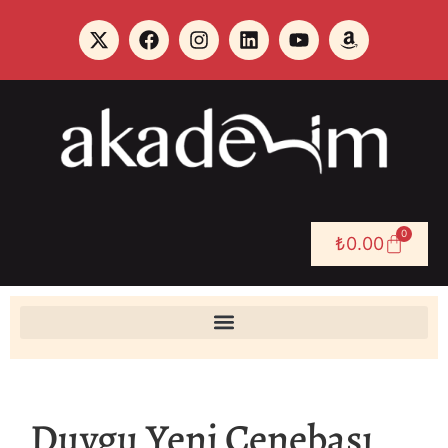
0
₺
0.00
Duygu Yeni Çenebaşı