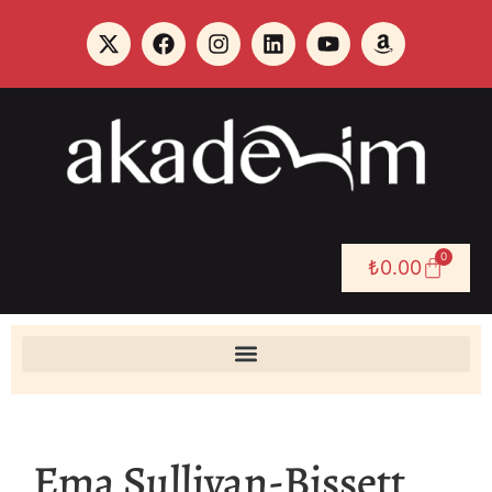
0
₺
0.00
Ema Sullivan-Bissett