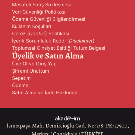
Mesafeli Satış Sözleşmesi
Veri Güvenliği Politikası
Ödeme Güvenliği Bilgilendirmesi
Kullanım Koşulları
Çerez (
Cookie
) Politikası
İçerik Sorumluluk Reddi (
Disclaimer
)
Toplumsal Cinsiyet Eşitliği Tutum Belgesi
Üyelik ve Satın Alma
Üye Ol ve Giriş Yap
Şifremi Unuttum
Sepetim
Ödeme
Satın Alma ve İade Hakkında
İsmetpaşa Mah. Demircioğlu Cad. No: 1/8, PK: 17900,
Merkez / Çanakkale / TÜRKİYE