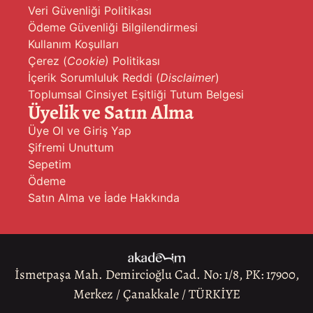
Veri Güvenliği Politikası
Ödeme Güvenliği Bilgilendirmesi
Kullanım Koşulları
Çerez (
Cookie
) Politikası
İçerik Sorumluluk Reddi (
Disclaimer
)
Toplumsal Cinsiyet Eşitliği Tutum Belgesi
Üyelik ve Satın Alma
Üye Ol ve Giriş Yap
Şifremi Unuttum
Sepetim
Ödeme
Satın Alma ve İade Hakkında
İsmetpaşa Mah. Demircioğlu Cad. No: 1/8, PK: 17900,
Merkez / Çanakkale / TÜRKİYE