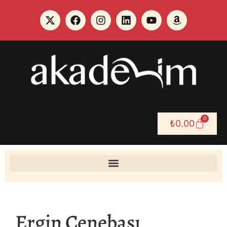
0
₺
0.00
Ergin Çenebaşı