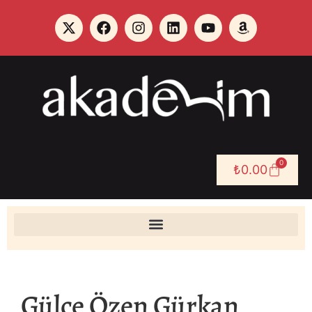
0
₺
0.00
Gülce Özen Gürkan