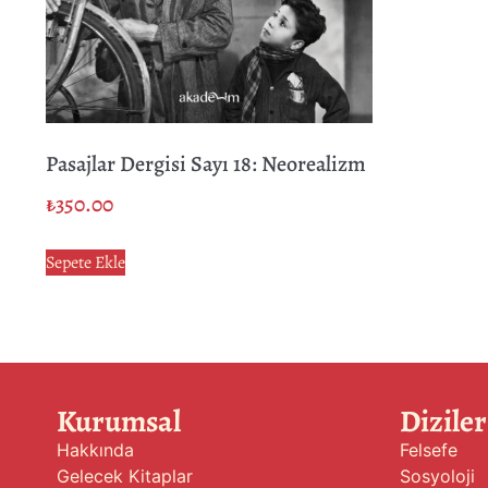
Pasajlar Dergisi Sayı 18: Neorealizm
₺
350.00
Sepete Ekle
Kurumsal
Diziler
Hakkında
Felsefe
Gelecek Kitaplar
Sosyoloji