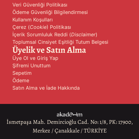
Veri Güvenliği Politikası
Ödeme Güvenliği Bilgilendirmesi
Kullanım Koşulları
Çerez (
Cookie
) Politikası
İçerik Sorumluluk Reddi (
Disclaimer
)
Toplumsal Cinsiyet Eşitliği Tutum Belgesi
Üyelik ve Satın Alma
Üye Ol ve Giriş Yap
Şifremi Unuttum
Sepetim
Ödeme
Satın Alma ve İade Hakkında
İsmetpaşa Mah. Demircioğlu Cad. No: 1/8, PK: 17900,
Merkez / Çanakkale / TÜRKİYE