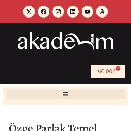
0
₺
0.00
Özge Parlak Temel