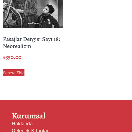
Pasajlar Dergisi Sayı 18:
Neorealizm
₺
350.00
Sepete Ekle
Kurumsal
Hakkında
Gelecek Kitaplar