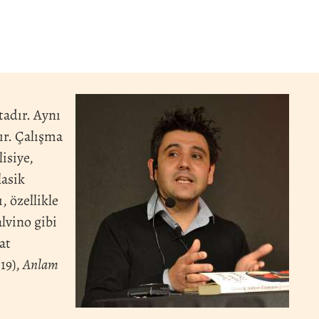
tadır. Aynı
ır. Çalışma
isiye,
lasik
, özellikle
lvino gibi
at
19),
Anlam