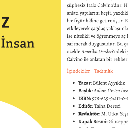
şüphesiz Italo Calvino’dur. 
anlatı yapılarını keşfi, yazd
bir figür hâline getirmiştir.
etkileyerek çağdaş yaklaşımla
ise nitelikli ve öğrenmeye aç 
saf merak duygusudur. Bu çal
özelde
Amerika Dersleri
’ndeki 
Calvino ile anlatan bir rehb
İçindekiler
|
Tadımlık
Yazar:
Bülent Ayyıldız
Başlık:
Anlam Üreten İnsa
ISBN:
978-625-94111-0-
Editör:
Talha Dereci
Redaktör
:
M. Utku Yeşi
Kapak Resmi:
Giuseppe