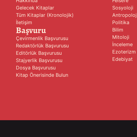
Hakkında
Felsefe
Gelecek Kitaplar
Sosyoloji
Tüm Kitaplar (Kronolojik)
Antropoloj
İletişim
Politika
Başvuru
Bilim
Mitoloji
Çevirmenlik Başvurusu
İnceleme
Redaktörlük Başvurusu
Ezoterizm
Editörlük Başvurusu
Edebiyat
Stajyerlik Başvurusu
Dosya Başvurusu
Kitap Önerisinde Bulun