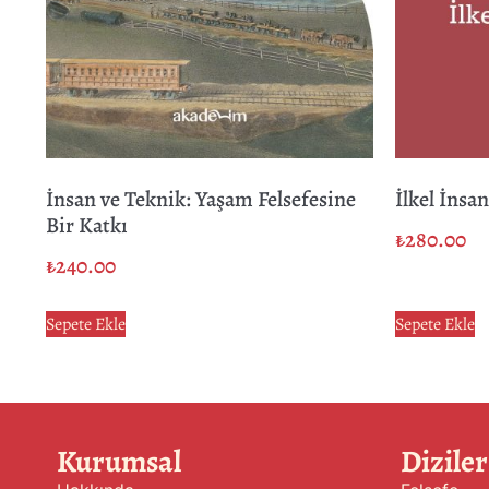
İnsan ve Teknik: Yaşam Felsefesine
İlkel İnsa
Bir Katkı
₺
280.00
₺
240.00
Sepete Ekle
Sepete Ekle
Kurumsal
Diziler