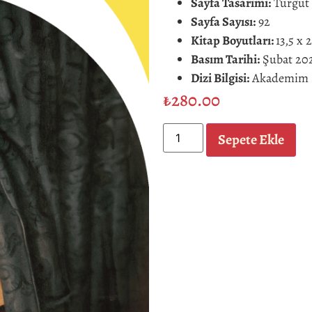
Sayfa Tasarımı:
Turgut 
Sayfa Sayısı:
92
Kitap Boyutları:
13,5 x 
Basım Tarihi:
Şubat 202
Dizi Bilgisi:
Akademim –
₺
280.00
Sepete Ekle