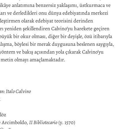
Hikâye anlatımına benzersiz yaklaşımı, üstkurmaca ve
ıkları ve derledikleri onu dünya edebiyatında merkezi
 Eleştirmen olarak edebiyat teorisini derinden
rı yeniden şekillendiren Calvino’yu harekete geçiren
büyük bir okur olması, diğer bir deyişle, özü itibarıyla
ışma, böylesi bir merak duygusuna beslenen saygıyla,
yöntem ve bakış açısından yola çıkarak Calvino’yu
er metin olmayı amaçlamaktadır.
n: Italo Calvino
1
löz
 Arcimboldo,
II Bibliotecario
(y. 1570)