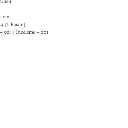
Üneli
21 cm.
4 [1. Basım]
 024 | İnceleme – 001