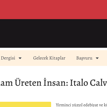
 Dergisi
Gelecek Kitaplar
Başvuru
am Üreten İnsan: Italo Cal
Yirminci yüzyıl edebiyat ve k