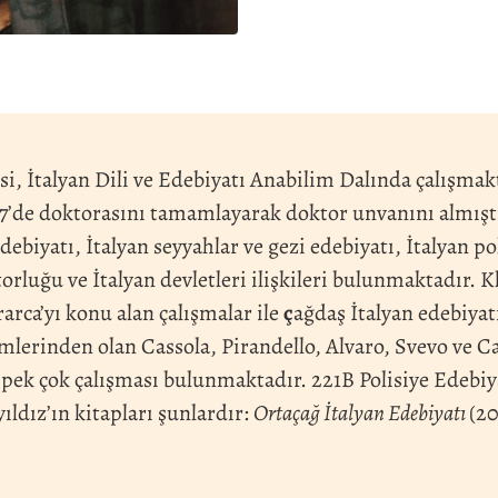
si, İtalyan Dili ve Edebiyatı Anabilim Dalında çalışmak
017’de doktorasını tamamlayarak doktor unvanını almışt
ebiyatı, İtalyan seyyahlar ve gezi edebiyatı, İtalyan pol
luğu ve İtalyan devletleri ilişkileri bulunmaktadır. K
arca’yı konu alan çalışmalar ile
ç
ağdaş İtalyan edebiyatı
imlerinden olan Cassola, Pirandello, Alvaro, Svevo ve Ca
 pek çok çalışması bulunmaktadır. 221B Polisiye Edebiy
ıldız’ın kitapları şunlardır:
Ortaçağ İtalyan Edebiyatı
(20