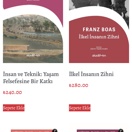
İnsan ve Teknik: Yaşam
İlkel İnsanın Zihni
Felsefesine Bir Katkı
₺
280.00
₺
240.00
Sepete Ekle
Sepete Ekle