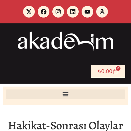
0
₺
0.00
Hakikat-Sonrası Olaylar