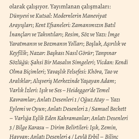
olarak çalışıyor. Yayımlanan çalışmaları:
Dünyevi ve Kutsal: Modernlerin Maneviyat
Arayışları
;
Kent Efsaneleri: Zamanımızın Batıl
İnançları ve Takıntıları
;
Resim, Söz ve Yazı: İmge
Yaratmanın ve Bozmanın Yolları
;
Boşluk, Aşırılık ve
Keyfilik
;
Nazar: Başkası Nasıl Görür
;
Tanpınar
Sözlüğü: Şahsi Bir Masalın Simgeleri
;
Vicdan: Kendi
Olma Biçimleri
;
Yavaşlık Felsefesi: Khôra, Tao ve
Aralıklar
;
Alışveriş Merkezinde Yaşayan Adam
;
Varlık İzleri: Işık ve Ses – Heidegger’de Temel
Kavramlar
;
Anlatı Desenleri 1 / Oğuz Atay
–
Yazı
Eylemi ve Oyun
;
Anlatı Desenleri 2 / Samuel Beckett
–
Varlığa Eşlik Eden Kahramanlar
;
Anlatı Desenleri
3 / Bilge Karasu
–
Dirim Belirtileri: Işık, Zemin,
Hayvan
;
Anlatı Desenleri 4 / Leylâ Erbil
–
Bilinç