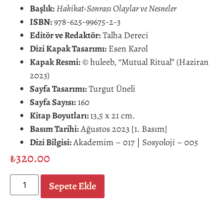
Başlık:
Hakikat-Sonrası Olaylar ve Nesneler
ISBN:
978-625-99675-2-3
Editör ve Redaktör:
Talha Dereci
Dizi Kapak Tasarımı:
Esen Karol
Kapak Resmi:
© huleeb, “Mutual Ritual” (Haziran
2023)
Sayfa Tasarımı:
Turgut Üneli
Sayfa Sayısı:
160
Kitap Boyutları:
13,5 x 21 cm.
Basım Tarihi:
Ağustos 2023 [1. Basım]
Dizi Bilgisi:
Akademim – 017 | Sosyoloji – 005
₺
320.00
Sepete Ekle