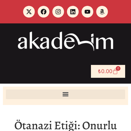
0
₺
0.00
Ötanazi Etiği: Onurlu