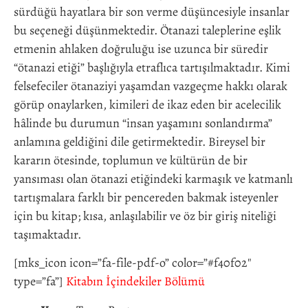
sürdüğü hayatlara bir son verme düşüncesiyle insanlar
bu seçeneği düşünmektedir. Ötanazi taleplerine eşlik
etmenin ahlaken doğruluğu ise uzunca bir süredir
“ötanazi etiği” başlığıyla etraflıca tartışılmaktadır. Kimi
felsefeciler ötanaziyi yaşamdan vazgeçme hakkı olarak
görüp onaylarken, kimileri de ikaz eden bir acelecilik
hâlinde bu durumun “insan yaşamını sonlandırma”
anlamına geldiğini dile getirmektedir. Bireysel bir
kararın ötesinde, toplumun ve kültürün de bir
yansıması olan ötanazi etiğindeki karmaşık ve katmanlı
tartışmalara farklı bir pencereden bakmak isteyenler
için bu kitap; kısa, anlaşılabilir ve öz bir giriş niteliği
taşımaktadır.
[mks_icon icon=”fa-file-pdf-o” color=”#f40f02″
type=”fa”]
Kitabın İçindekiler Bölümü