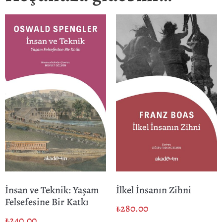
İnsan ve Teknik: Yaşam
İlkel İnsanın Zihni
Felsefesine Bir Katkı
₺
280.00
₺
240.00