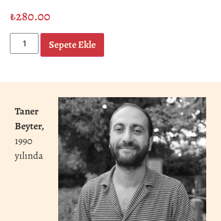
₺
280.00
Sepete Ekle
Taner
Beyter,
1990
yılında