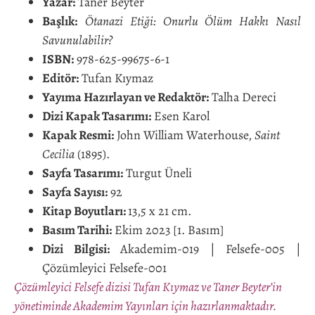
Yazar:
Taner Beyter
Başlık:
Ötanazi Etiği: Onurlu Ölüm Hakkı Nasıl
Savunulabilir?
ISBN:
978-625-99675-6-1
Editör:
Tufan Kıymaz
Yayıma Hazırlayan ve Redaktör:
Talha Dereci
Dizi Kapak Tasarımı:
Esen Karol
Kapak Resmi:
John William Waterhouse,
Saint
Cecilia
(1895).
Sayfa Tasarımı:
Turgut Üneli
Sayfa Sayısı:
92
Kitap Boyutları:
13,5 x 21 cm.
Basım Tarihi:
Ekim 2023 [1. Basım]
Dizi Bilgisi:
Akademim-019 | Felsefe-005 |
Çözümleyici Felsefe-001
Çözümleyici Felsefe dizisi Tufan Kıymaz ve Taner Beyter’in
yönetiminde Akademim Yayınları için hazırlanmaktadır.