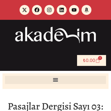
0
₺
0.00
Pasajlar Dergisi Sayı 03: