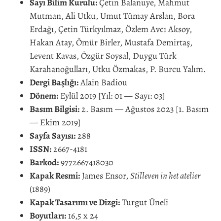
Sayı Bilim Kurulu:
Çetin Balanuye, Mahmut
Mutman, Ali Utku, Umut Tümay Arslan, Bora
Erdağı, Çetin Türkyılmaz, Özlem Avcı Aksoy,
Hakan Atay, Ömür Birler, Mustafa Demirtaş,
Levent Kavas, Özgür Soysal, Duygu Türk
Karahanoğulları, Utku Özmakas, P. Burcu Yalım.
Dergi Başlığı:
Alain Badiou
Dönem:
Eylül 2019 [Yıl: 01 — Sayı: 03]
Basım Bilgisi:
2. Basım — Ağustos 2023 [1. Basım
— Ekim 2019]
Sayfa Sayısı:
288
ISSN:
2667-4181
Barkod:
9772667418030
Kapak Resmi:
James Ensor,
Stilleven in het atelier
(1889)
Kapak Tasarımı ve Dizgi:
Turgut Üneli
Boyutları:
16,5 x 24