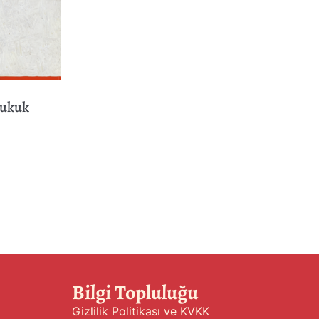
Hukuk
Bilgi Topluluğu
Gizlilik Politikası ve KVKK