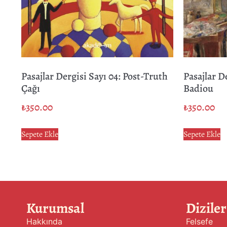
Pasajlar Dergisi Sayı 04: Post-Truth
Pasajlar De
Çağı
Badiou
₺
350.00
₺
350.00
Sepete Ekle
Sepete Ekle
Kurumsal
Diziler
Hakkında
Felsefe