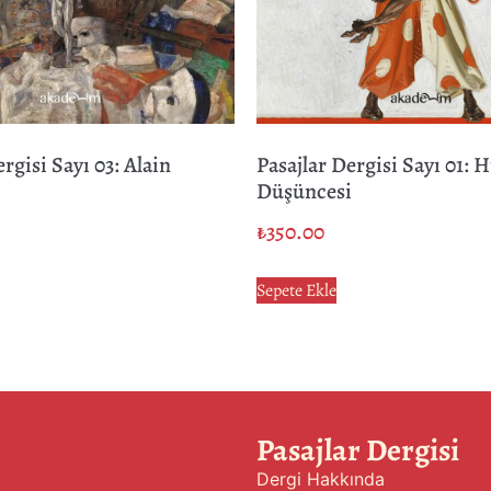
rgisi Sayı 03: Alain
Pasajlar Dergisi Sayı 01: 
Düşüncesi
₺
350.00
Sepete Ekle
Pasajlar Dergisi
Dergi Hakkında