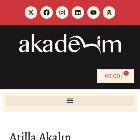
0
₺
0.00
Atilla Akalın