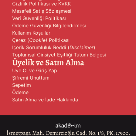
Gizlilik Politikası ve KVKK
Mesafeli Satış Sözleşmesi
Veri Güvenliği Politikası
Ödeme Güvenliği Bilgilendirmesi
Kullanım Koşulları
Çerez (
Cookie
) Politikası
İçerik Sorumluluk Reddi (
Disclaimer
)
Toplumsal Cinsiyet Eşitliği Tutum Belgesi
Üyelik ve Satın Alma
Üye Ol ve Giriş Yap
Şifremi Unuttum
Sepetim
Ödeme
Satın Alma ve İade Hakkında
İsmetpaşa Mah. Demircioğlu Cad. No: 1/8, PK: 17900,