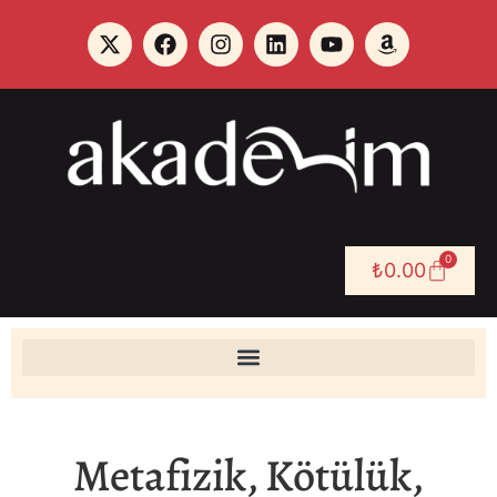
0
₺
0.00
Metafizik, Kötülük,