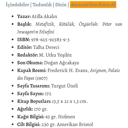
İçindekiler
|
Tadımlık
|
Dizin
|
Amazon’dan Satın Al
Yazar:
Atilla Akalın
Başlık:
Metafizik, Kötülük, Özgürlük: Peter van
Inwagen’ın Felsefesi
ISBN:
978-625-92583-9-3
Editör
:
Talha Dereci
Redaktör:
M. Utku Yeşilöz
Son Okuma:
Doğan Ağcakaya
Kapak Resmi:
Frederick H. Evans,
Avignon, Palais
des Papes
(1907)
Sayfa Tasarımı:
Turgut Üneli
Sayfa Sayısı:
172
Kitap Boyutları:
13,5 x 21 x 1,3 cm.
Ağırlık:
170 gr.
Kağıt Bilgisi:
65 gr. Holmen
Cilt Bilgisi:
230 gr. Amerikan Bristol