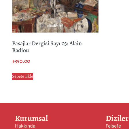
Pasajlar Dergisi Sayı 03: Alain
Badiou
₺
350.00
Sepete Ekle
Kurumsal
Diziler
Hakkında
Felsefe