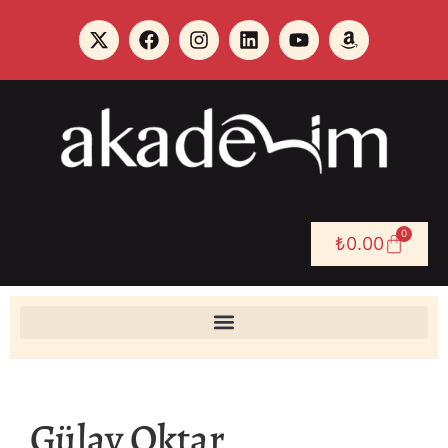
0
₺
0.00
Gülay Oktar