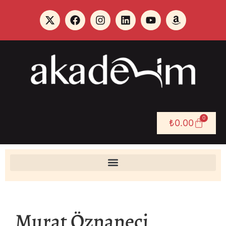
0
₺
0.00
Murat Öznaneci