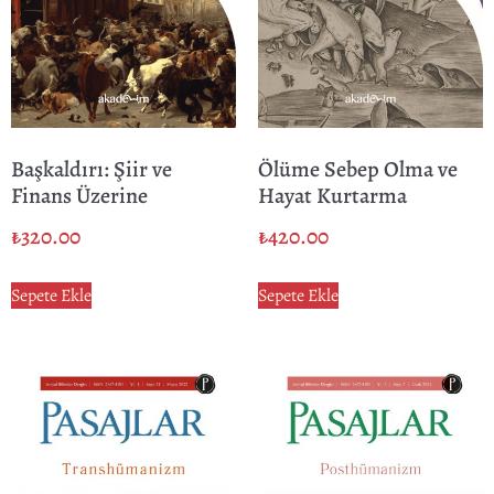
Başkaldırı: Şiir ve
Ölüme Sebep Olma ve
Finans Üzerine
Hayat Kurtarma
₺
320.00
₺
420.00
Sepete Ekle
Sepete Ekle