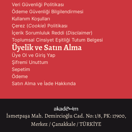
Veri Güvenliği Politikası
Ödeme Güvenliği Bilgilendirmesi
Kullanım Koşulları
Çerez (
Cookie
) Politikası
İçerik Sorumluluk Reddi (
Disclaimer
)
Toplumsal Cinsiyet Eşitliği Tutum Belgesi
Üyelik ve Satın Alma
Üye Ol ve Giriş Yap
Şifremi Unuttum
Sepetim
Ödeme
Satın Alma ve İade Hakkında
İsmetpaşa Mah. Demircioğlu Cad. No: 1/8, PK: 17900,
Merkez / Çanakkale / TÜRKİYE