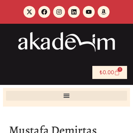
0
₺
0.00
Mustafa Demirtaş