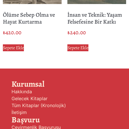
Ölüme Sebep Olma ve
İnsan ve Teknik: Yaşam
Hayat Kurtarma
Felsefesine Bir Katkı
₺
420.00
₺
240.00
Sepete Ekle
Sepete Ekle
Kurumsal
Hakkında
Gelecek Kitaplar
Tüm Kitaplar (Kronolojik)
İletişim
Başvuru
Çevirmenlik Başvurusu