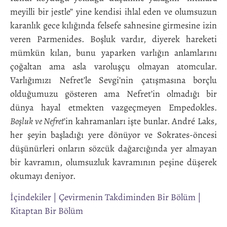
meyilli bir jestle” yine kendisi ihlal eden ve olumsuzun
karanlık gece kılığında felsefe sahnesine girmesine izin
veren Parmenides. Boşluk vardır, diyerek hareketi
mümkün kılan, bunu yaparken varlığın anlamlarını
çoğaltan ama asla varoluşçu olmayan atomcular.
Varlığımızı Nefret’le Sevgi’nin çatışmasına borçlu
olduğumuzu gösteren ama Nefret’in olmadığı bir
dünya hayal etmekten vazgeçmeyen Empedokles.
Boşluk ve Nefret
’in kahramanları işte bunlar. André Laks,
her şeyin başladığı yere dönüyor ve Sokrates-öncesi
düşünürleri onların sözcük dağarcığında yer almayan
bir kavramın, olumsuzluk kavramının peşine düşerek
okumayı deniyor.
İçindekiler
|
Çevirmenin Takdiminden Bir Bölüm
|
Kitaptan Bir Bölüm