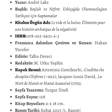
Yazar:
André Laks
Başlık:
Boşluk ve Nefret: Eskiçağda Olumsuzluğun
Tarihçesi için Saptamalar
Kitabın Özgün Adı:
Le vide et la haine: Éléments pour
une histoire archaïque de la négativité
ISBN:
978-625-94111-6-3
Fransızca Aslından Çeviren ve Sunan:
Hakan
Yücefer
Editör:
Talha Dereci
Redaktör:
M. Utku Yeşilöz
Kapak Resmi:
Artemisia Gentileschi,
Giuditta che
decapita Oloferne
(~1612); Jacques-Louis David,
La
Mort de Marat or Marat Assassiné
(1793).
Sayfa Tasarımı:
Turgut Üneli
Sayfa Sayısı:
128
Kitap Boyutları:
11 x 18 cm.
Basım Tarihi:
Şubat 2025 [1. Basım]