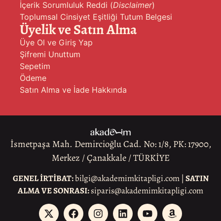
İçerik Sorumluluk Reddi (
Disclaimer
)
Toplumsal Cinsiyet Eşitliği Tutum Belgesi
Üyelik ve Satın Alma
Üye Ol ve Giriş Yap
Şifremi Unuttum
Sepetim
Ödeme
Satın Alma ve İade Hakkında
İsmetpaşa Mah. Demircioğlu Cad. No: 1/8, PK: 17900,
Merkez / Çanakkale / TÜRKİYE
GENEL İRTİBAT:
bilgi@akademimkitapligi.com |
SATIN
ALMA VE SONRASI:
siparis@akademimkitapligi.com