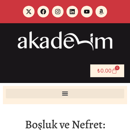
0
₺
0.00
Boşluk ve Nefret: