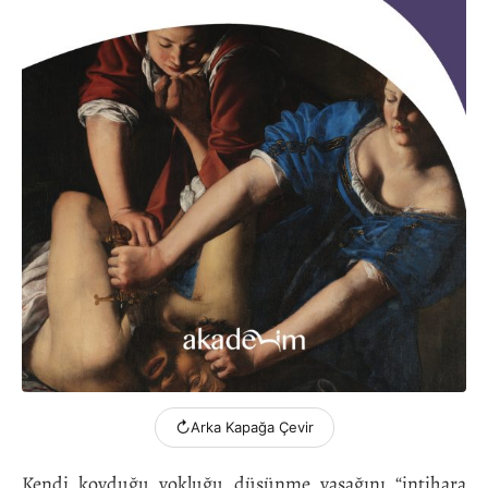
↻
Arka Kapağa Çevir
Kendi koyduğu yokluğu düşünme yasağını “intihara