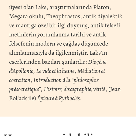
üyesi olan Laks, araştırmalarında Platon,
Megara okulu, Theophrastos, antik diyalektik
ve mantığa özel bir ilgi duymuş, antik felsefi
metinlerin yorumlanma tarihi ve antik
felsefenin modern ve çağdaş düşüncede
alımlanmasıyla da ilgilenmiştir. Laks’ın
eserlerinden bazıları şunlardır:
Diogène
d’Apollonie
,
Le vide et la haine
,
Médiation et
coercition
,
Introduction à la “philosophie
présocratique”
,
Histoire, doxographie, vérité
, (Jean
Bollack ile)
Épicure à Pythoclès
.