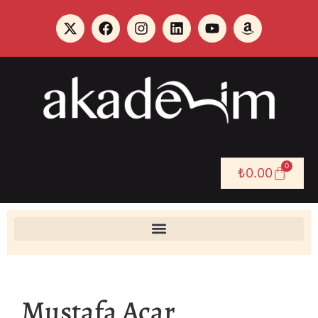
0
₺
0.00
Mustafa Acar