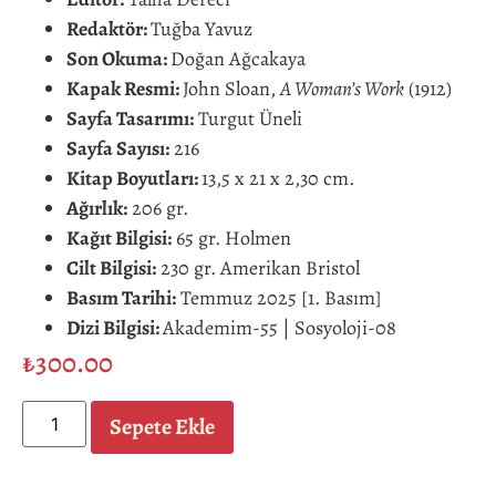
Redaktör:
Tuğba Yavuz
Son Okuma:
Doğan Ağcakaya
Kapak Resmi:
John Sloan,
A Woman’s Work
(1912)
Sayfa Tasarımı:
Turgut Üneli
Sayfa Sayısı:
216
Kitap Boyutları:
13,5 x 21 x 2,30 cm.
Ağırlık:
206 gr.
Kağıt Bilgisi:
65 gr. Holmen
Cilt Bilgisi:
230 gr. Amerikan Bristol
Basım Tarihi:
Temmuz 2025 [1. Basım]
Dizi Bilgisi:
Akademim-55 | Sosyoloji-08
₺
300.00
Sepete Ekle