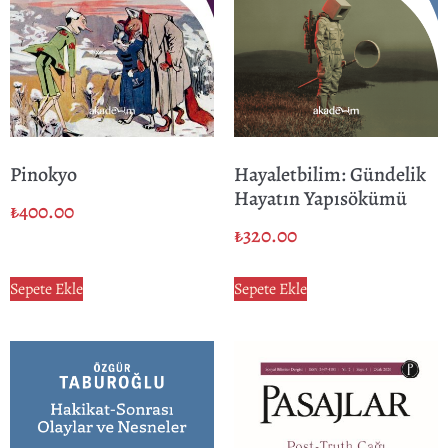
Pinokyo
Hayaletbilim: Gündelik
Hayatın Yapısökümü
₺
400.00
₺
320.00
Sepete Ekle
Sepete Ekle