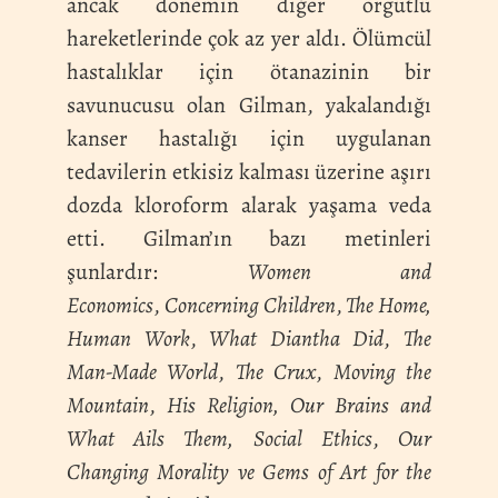
ancak dönemin diğer örgütlü
hareketlerinde çok az yer aldı. Ölümcül
hastalıklar için ötanazinin bir
savunucusu olan Gilman, yakalandığı
kanser hastalığı için uygulanan
tedavilerin etkisiz kalması üzerine aşırı
dozda kloroform alarak yaşama veda
etti. Gilman’ın bazı metinleri
şunlardır:
Women and
Economics
,
Concerning Children
,
The Home,
Human Work
,
What Diantha Did
,
The
Man-Made World
,
The Crux
,
Moving the
Mountain
,
His Religion, Our Brains and
What Ails Them, Social Ethics
,
Our
Changing Morality ve Gems of Art for the