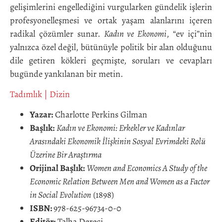
gelişimlerini engellediğini vurgularken gündelik işlerin
profesyonelleşmesi ve ortak yaşam alanlarını içeren
radikal çözümler sunar.
Kadın ve Ekonomi
, “ev içi”nin
yalnızca özel değil, bütünüyle politik bir alan olduğunu
dile getiren kökleri geçmişte, soruları ve cevapları
bugünde yankılanan bir metin.
Tadımlık
|
Dizin
Yazar:
Charlotte Perkins Gilman
Başlık:
Kadın ve Ekonomi:
Erkekler ve Kadınlar
Arasındaki Ekonomik İlişkinin Sosyal Evrimdeki Rolü
Üzerine Bir Araştırma
Orijinal Başlık:
Women and Economics A Study of the
Economic Relation Between Men and Women as a Factor
in Social Evolution
(1898)
ISBN:
978-625-96734-0-0
Editör:
Talha Dereci