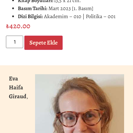
Kitap Boyutları:
13,5 x 21 cm.
Basım Tarihi:
Mart 2023 [1. Basım]
Dizi Bilgisi:
Akademim – 010 | Politika – 001
₺
420.00
Sepete Ekle
Eva
Haifa
Giraud
,