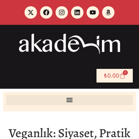
0
₺
0.00
Veganlık: Siyaset, Pratik