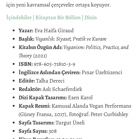
için yeni kavramsal çerçeveler ortaya koyuyor.
İçindekiler
|
Kitaptan Bir Bölüm
|
Dizin
Yazar:
Eva Haifa Giraud
Başlık:
Veganlık:
Siyaset, Pratik ve Kuram
Kitabın Özgün Adı:
Veganism: Politics, Practice, and
Theory
(2021)
ISBN:
978-605-71810-3-9
İngilizce Aslından Çeviren:
Pınar Üzeltüzenci
Editör:
Talha Dereci
Redaktör:
Aslı Schaeferdiek
Dizi Kapak Tasarımı:
Esen Karol
Kapak Resmi:
Kamusal Alanda Vegan Performans
(Güney Fransa, 2017), Fotoğraf: Peter Curbishley
Sayfa Tasarımı:
Turgut Üneli
Sayfa Sayısı:
308