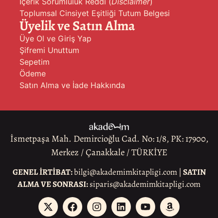
İçerik Sorumluluk Reddi (
Disclaimer
)
Toplumsal Cinsiyet Eşitliği Tutum Belgesi
Üyelik ve Satın Alma
Üye Ol ve Giriş Yap
Şifremi Unuttum
Sepetim
Ödeme
Satın Alma ve İade Hakkında
İsmetpaşa Mah. Demircioğlu Cad. No: 1/8, PK: 17900,
Merkez / Çanakkale / TÜRKİYE
GENEL İRTİBAT:
bilgi@akademimkitapligi.com |
SATIN
ALMA VE SONRASI:
siparis@akademimkitapligi.com