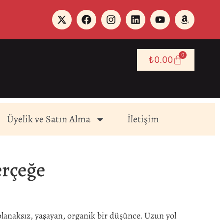
0
₺
0.00
Üyelik ve Satın Alma
İletişim
erçeğe
anaksız, yaşayan, organik bir düşünce. Uzun yol