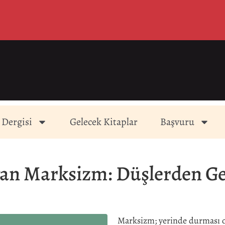
 Dergisi
Gelecek Kitaplar
Başvuru
an Marksizm: Düşlerden G
Marksizm; yerinde durması ol