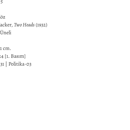
-5
löz
acker,
Two Heads
(1932)
Üneli
21 cm.
4 [1. Basım]
 | Politika-03