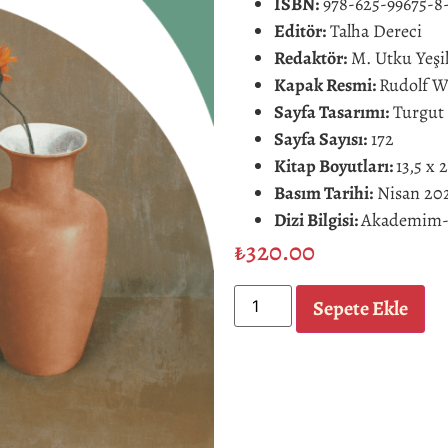
ISBN:
978-625-99675-8
Editör:
Talha Dereci
Redaktör:
M. Utku Yeşi
Kapak Resmi:
Rudolf W
Sayfa Tasarımı:
Turgut 
Sayfa Sayısı:
172
Kitap Boyutları:
13,5 x 
Basım Tarihi:
Nisan 202
Dizi Bilgisi:
Akademim-31
₺
320.00
Sepete Ekle