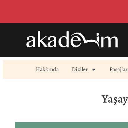
Hakkında
Diziler
Pasajlar
Yaşay