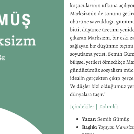
koşucularının ufkuna açılıyo
Marksizmin de sonunu getirdi
öbürüne savrulduğu günümüz
bitti, düşünce üretimi yenid
çıkaran Marksizm, bir eski z
sağlayan bir düşünme biçimi,
soyutlama yetisi. Semih Güm
bilişsel yetileri ölmedikçe M
gündüzümüz sosyalizm mücade
idealin gerçekten çıkıp gerç
Ve düşler bizi olduğumuz ye
dünyalara taşır.”
İçindekiler
|
Tadımlık
Yazar:
Semih Gümüş
Başlık:
Yaşayan Marksizm