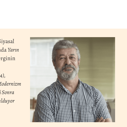
Siyasal
ında
Yarın
erginin
4),
 Modernizm
i Sonra
ulduyor