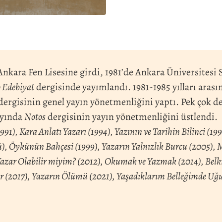
Ankara Fen Lisesine girdi, 1981’de Ankara Üniversitesi 
 Edebiyat
dergisinde yayımlandı. 1981-1985 yılları aras
dergisinin genel yayın yönetmenliğini yaptı. Pek çok d
ayında
Notos
dergisinin yayın yönetmenliğini üstlendi.
91), Kara Anlatı Yazarı (1994), Yazının ve Tarihin Bilinci (199
lü), Öykünün Bahçesi (1999), Yazarın Yalnızlık Burcu (2005),
 Yazar Olabilir miyim? (2012), Okumak ve Yazmak (2014), Belk
er (2017), Yazarın Ölümü (2021), Yaşadıklarım Belleğimde Uğ