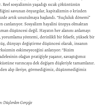
r. Reel sosyalizmin yaşadığı sıcak çöküntünün
ğini savunan önyargılar, kapitalizmin o krizden
de artık unutulmaya başlandı. “Suçluluk dönemi”
en canlanıyor. Sosyalizm hayalini ütopya olmaktan
aman düşüncesi değil. Hayatın her alanını anlamayı
 yorumlama yöntemi, derinlikli bir felsefe, yüksek bir
üş, dünyayı değiştirme düşüncesi olarak, insanın
arksizmin eskimeyeceğini anlatıyor: “Bizim
lesinin olağan pratiğiyle yaşanır, savaştığımız
eküstüne varıncaya dek değişen düşleriyle tamamlanır.
rden alıp ileriye, görmediğimiz, düşünmediğimiz
: Düşlerden Gerçeğe