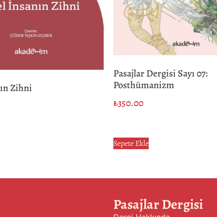
Pasajlar Dergisi Sayı 07:
Posthümanizm
nın Zihni
₺
350.00
Sepete Ekle
Pasajlar Dergisi
Dergi Hakkında