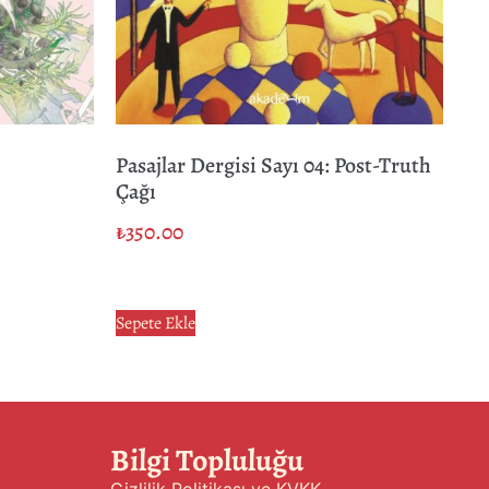
Pasajlar Dergisi Sayı 04: Post-Truth
Çağı
₺
350.00
Sepete Ekle
Bilgi Topluluğu
Gizlilik Politikası ve KVKK