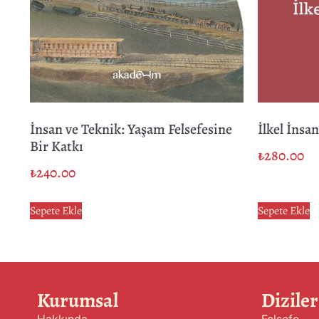
İnsan ve Teknik: Yaşam Felsefesine
İlkel İnsa
Bir Katkı
₺
280.00
₺
240.00
Sepete Ekle
Sepete Ekle
Kurumsal
Diziler
Hakkında
Felsefe