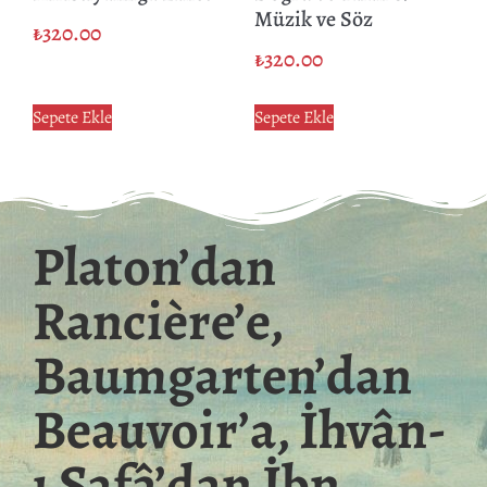
Müzik ve Söz
₺
320.00
₺
320.00
Sepete Ekle
Sepete Ekle
Platon’dan
Rancière’e,
Baumgarten’dan
Beauvoir’a, İhvân-
ı Safâ’dan İbn