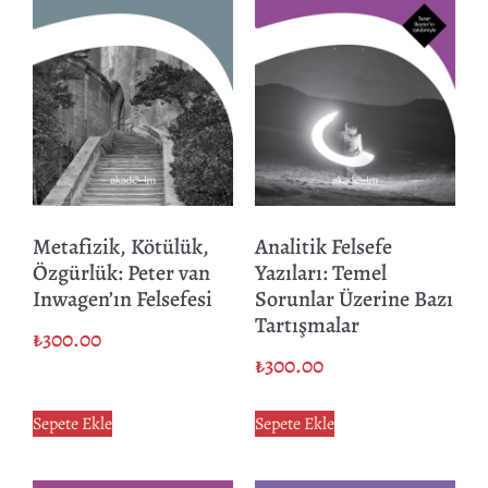
Metafizik, Kötülük,
Analitik Felsefe
Özgürlük: Peter van
Yazıları: Temel
Inwagen’ın Felsefesi
Sorunlar Üzerine Bazı
Tartışmalar
₺
300.00
₺
300.00
Sepete Ekle
Sepete Ekle