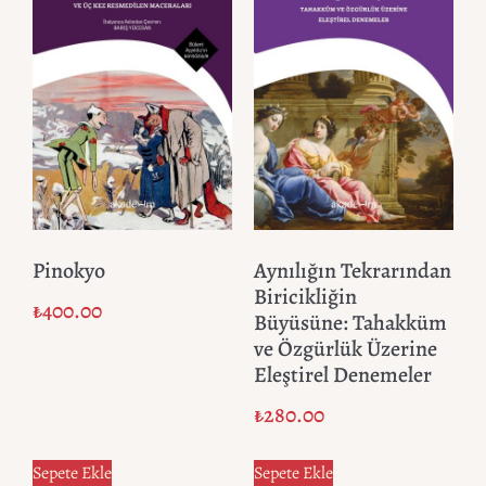
Pinokyo
Aynılığın Tekrarından
Biricikliğin
₺
400.00
Büyüsüne: Tahakküm
ve Özgürlük Üzerine
Eleştirel Denemeler
₺
280.00
Sepete Ekle
Sepete Ekle