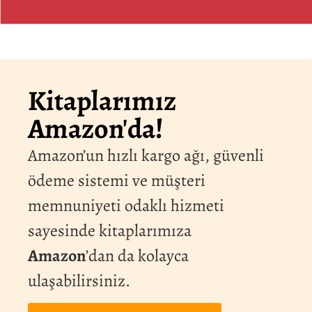
Eleştirel ve
Güncel
Referans
Kitaplarımız
Kılavuz:
Amazon'da!
Estetiğin
Amazon’un hızlı kargo ağı, güvenli
Tarihi
ödeme sistemi ve müşteri
memnuniyeti odaklı hizmeti
Platon’dan Rancière’e,
sayesinde kitaplarımıza
Baumgarten’dan Beauvoir’a,
Amazon
’dan da kolayca
İhvân-ı Safâ’dan İbn Rüşd’e
ulaşabilirsiniz.
kapsamlı bir kılavuz metin.