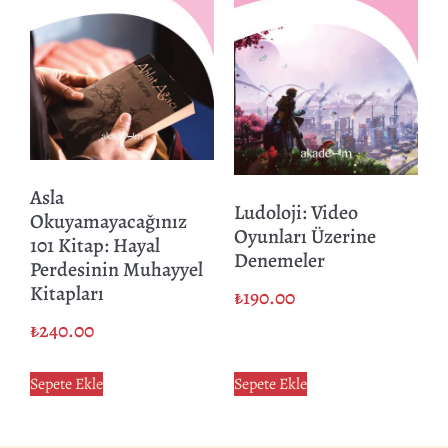
Asla
Ludoloji: Video
Okuyamayacağınız
Oyunları Üzerine
101 Kitap: Hayal
Denemeler
Perdesinin Muhayyel
Kitapları
₺
190.00
₺
240.00
Sepete Ekle
Sepete Ekle