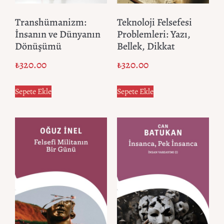
Transhümanizm:
Teknoloji Felsefesi
İnsanın ve Dünyanın
Problemleri: Yazı,
Dönüşümü
Bellek, Dikkat
₺
320.00
₺
320.00
Sepete Ekle
Sepete Ekle