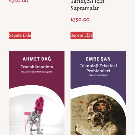
₺
320.00
Tarihçesi için
Saptamalar
₺
350.00
Sepete Ekle
Sepete Ekle