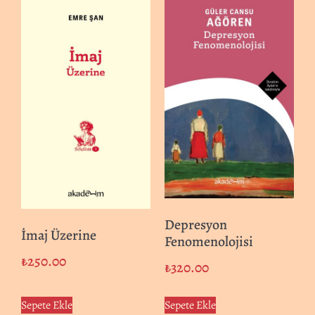
Depresyon
İmaj Üzerine
Fenomenolojisi
₺
250.00
₺
320.00
Sepete Ekle
Sepete Ekle