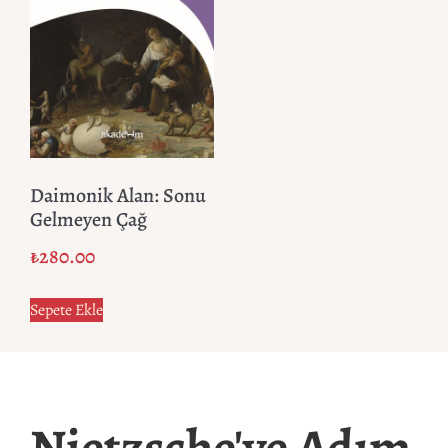
Daimonik Alan: Sonu
Gelmeyen Çağ
₺
280.00
Sepete Ekle
Nietzsche'ye Adım