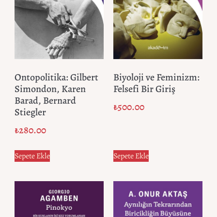
Ontopolitika: Gilbert
Biyoloji ve Feminizm:
Simondon, Karen
Felsefi Bir Giriş
Barad, Bernard
₺
500.00
Stiegler
₺
280.00
Sepete Ekle
Sepete Ekle