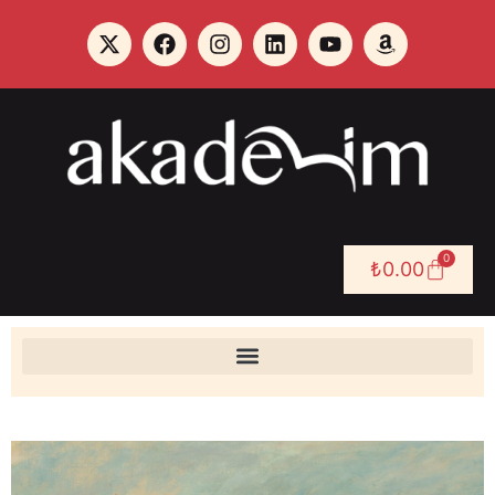
0
₺
0.00