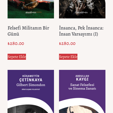
Felsefi Militanın Bir
İnsanca, Pek İnsanca:
Günü
İnsan Varsayımı (I)
₺
280.00
₺
280.00
Sepete Ekle
Sepete Ekle