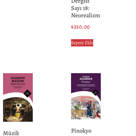
Dergisi
Sayı 18:
Neorealizm
₺
350.00
Sepete Ekle
Pinokyo
Müzik