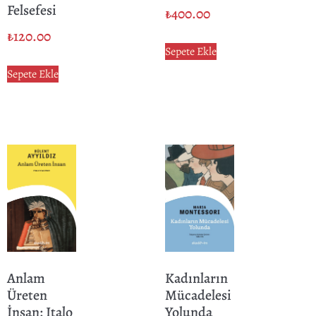
Felsefesi
₺
400.00
₺
120.00
Sepete Ekle
Sepete Ekle
Anlam
Kadınların
Üreten
Mücadelesi
İnsan: Italo
Yolunda