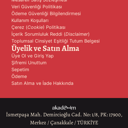
Veri Güvenliği Politikası
Ödeme Güvenliği Bilgilendirmesi
Kullanım Koşulları
Çerez (
Cookie
) Politikası
İçerik Sorumluluk Reddi (
Disclaimer
)
Toplumsal Cinsiyet Eşitliği Tutum Belgesi
Üyelik ve Satın Alma
Üye Ol ve Giriş Yap
Şifremi Unuttum
Sepetim
Ödeme
Satın Alma ve İade Hakkında
İsmetpaşa Mah. Demircioğlu Cad. No: 1/8, PK: 17900,
Merkez / Çanakkale / TÜRKİYE