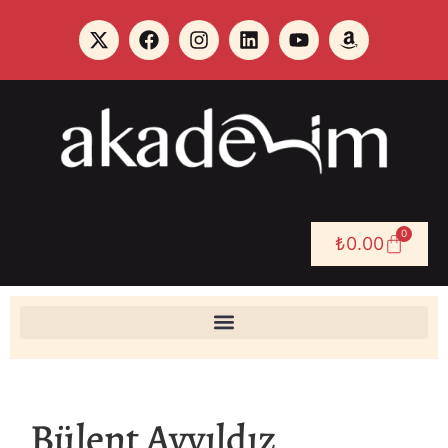
0
₺
0.00
Bülent Ayyıldız