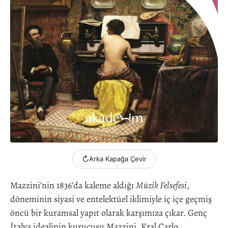
↻
Arka Kapağa Çevir
Mazzini’nin 1836’da kaleme aldığı
Müzik Felsefesi
,
döneminin siyasi ve entelektüel iklimiyle iç içe geçmiş
öncü bir kuramsal yapıt olarak karşımıza çıkar. Genç
İtalya idealinin kurucusu Mazzini, Kral Carlo