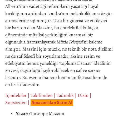
Alberto’nun vadettiği reformların yaşattığı hayal
kırıklığının ardından Londra’nın melankolik ama özgür
atmosferine sığınmıştır. Usta bir gitarist ve etkileyici
bir bariton olan Mazzini, bu entelektüel kuluçka
döneminde müzikal yetkinliğini kuramsal bir
olgunlukla harmanlayarak
Müzik Felsefesi
’ni kaleme
almıştır. Mazzini için müzik, ne teknik bir nota dizilimi
ne de saf felsefi bir soyutlamadır; aksine resim ve
edebiyatın henüz yöneldiği “toplumsal sanat” idealinin
zirvesi, özgürlüğü haykırabilecek en saf ve sarsıcı
lisandır. Bu eser, o inancın hem manifestosu hem de
en lirik ifadesidir.
İçindekiler
|
Takdimden
|
Tadımlık
|
Dizin
|
Sonsözden
|
Amazon’dan Satın Al
Yazar:
Giuseppe Mazzini