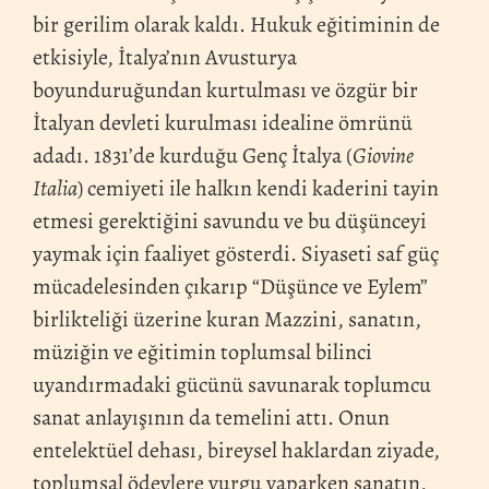
bir gerilim olarak kaldı. Hukuk eğitiminin de
etkisiyle, İtalya’nın Avusturya
boyunduruğundan kurtulması ve özgür bir
İtalyan devleti kurulması idealine ömrünü
adadı. 1831’de kurduğu Genç İtalya (
Giovine
Italia
) cemiyeti ile halkın kendi kaderini tayin
etmesi gerektiğini savundu ve bu düşünceyi
yaymak için faaliyet gösterdi. Siyaseti saf güç
mücadelesinden çıkarıp “Düşünce ve Eylem”
birlikteliği üzerine kuran Mazzini, sanatın,
müziğin ve eğitimin toplumsal bilinci
uyandırmadaki gücünü savunarak toplumcu
sanat anlayışının da temelini attı. Onun
entelektüel dehası, bireysel haklardan ziyade,
toplumsal ödevlere vurgu yaparken sanatın,