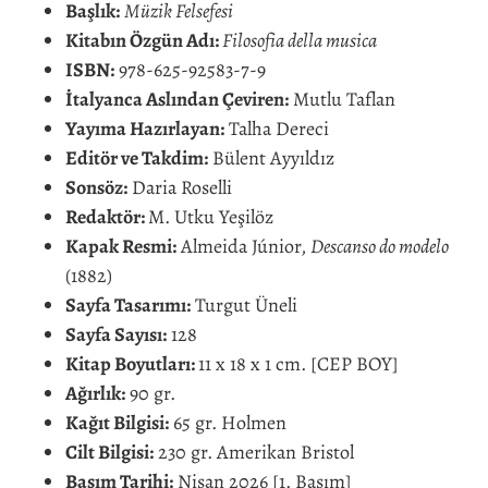
Başlık:
Müzik Felsefesi
Kitabın Özgün Adı:
Filosofia della musica
ISBN:
978-625-92583-7-9
İtalyanca Aslından Çeviren:
Mutlu Taflan
Yayıma Hazırlayan:
Talha Dereci
Editör ve Takdim:
Bülent Ayyıldız
Sonsöz:
Daria Roselli
Redaktör:
M. Utku Yeşilöz
Kapak Resmi:
Almeida Júnior,
Descanso do modelo
(1882)
Sayfa Tasarımı:
Turgut Üneli
Sayfa Sayısı:
128
Kitap Boyutları:
11 x 18 x 1 cm. [CEP BOY]
Ağırlık:
90 gr.
Kağıt Bilgisi:
65 gr. Holmen
Cilt Bilgisi:
230 gr. Amerikan Bristol
Basım Tarihi:
Nisan 2026 [1. Basım]