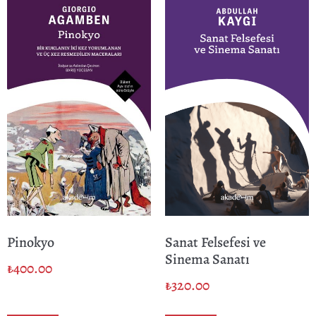
Pinokyo
Sanat Felsefesi ve
Sinema Sanatı
₺
400.00
₺
320.00