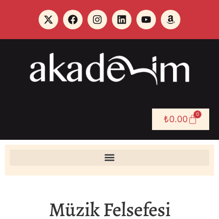
0
₺
0.00
Müzik Felsefesi