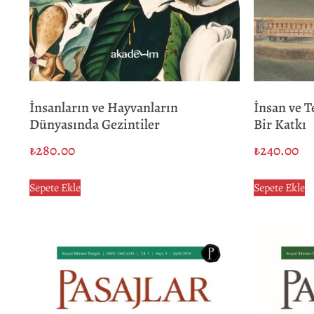
İnsanların ve Hayvanların
İnsan ve T
Dünyasında Gezintiler
Bir Katkı
₺
280.00
₺
240.00
Sepete Ekle
Sepete Ekle