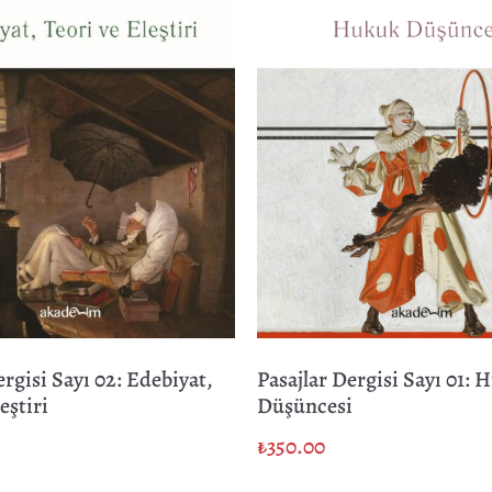
ergisi Sayı 02: Edebiyat,
Pasajlar Dergisi Sayı 01: 
eştiri
Düşüncesi
₺
350.00