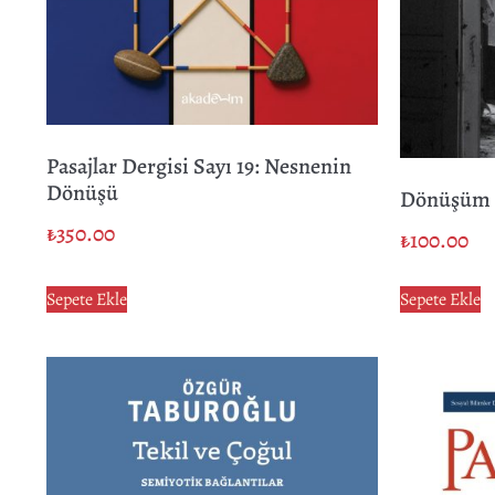
Pasajlar Dergisi Sayı 19: Nesnenin
Dönüşü
Dönüşüm
₺
350.00
₺
100.00
Sepete Ekle
Sepete Ekle