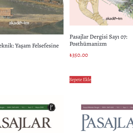
Pasajlar Dergisi Sayı 07:
Posthümanizm
eknik: Yaşam Felsefesine
₺
350.00
Sepete Ekle