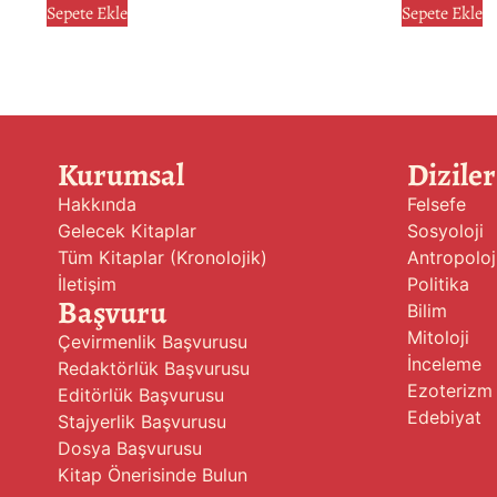
Sepete Ekle
Sepete Ekle
Kurumsal
Diziler
Hakkında
Felsefe
Gelecek Kitaplar
Sosyoloji
Tüm Kitaplar (Kronolojik)
Antropoloj
İletişim
Politika
Başvuru
Bilim
Mitoloji
Çevirmenlik Başvurusu
İnceleme
Redaktörlük Başvurusu
Ezoterizm
Editörlük Başvurusu
Edebiyat
Stajyerlik Başvurusu
Dosya Başvurusu
Kitap Önerisinde Bulun