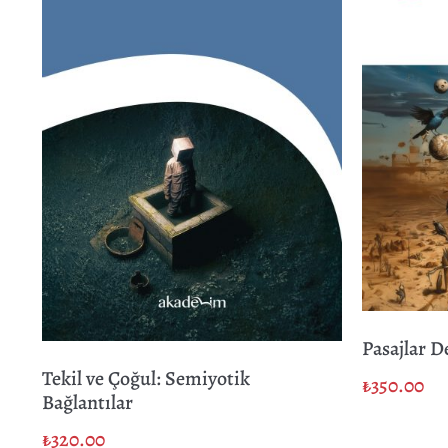
Pasajlar D
Tekil ve Çoğul: Semiyotik
₺
350.00
Bağlantılar
₺
320.00