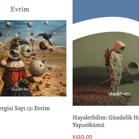
ergisi Sayı 13: Evrim
Hayaletbilim: Gündelik H
Yapısökümü
₺
320.00