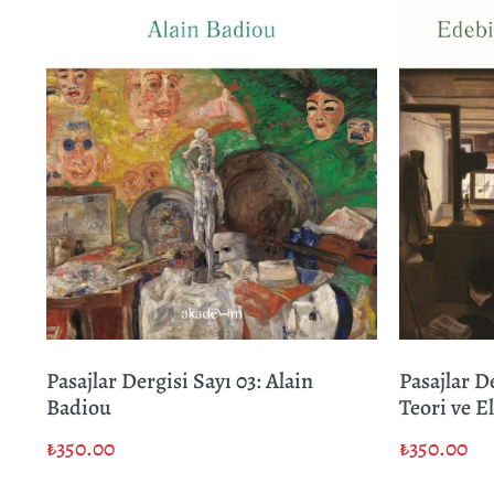
Pasajlar Dergisi Sayı 03: Alain
Pasajlar D
Badiou
Teori ve El
₺
350.00
₺
350.00