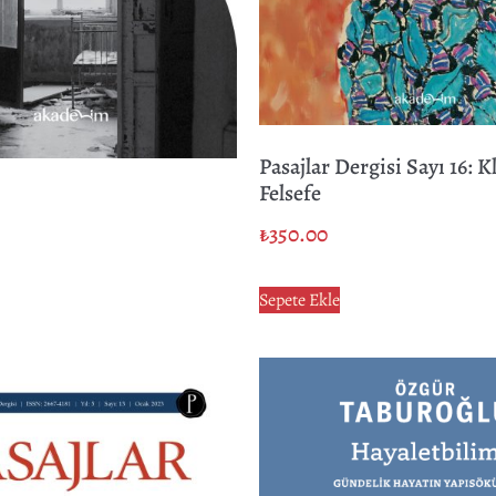
Pasajlar Dergisi Sayı 16: K
Felsefe
₺
350.00
Sepete Ekle