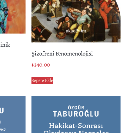
linik
Şizofreni Fenomenolojisi
₺
340.00
Sepete Ekle