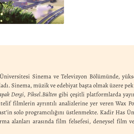
i Üniversitesi Sinema ve Televizyon Bölümünde, yükse
ı. Sinema, müzik ve edebiyat başta olmak üzere pek 
apak Dergi
,
Piksel.Bülten
gibi çeşitli platformlarda yay
telif filmlerin ayrıntılı analizlerine yer veren Wax 
st’in solo programcılığını üstlenmekte. Kadir Has Üni
rma alanları arasında film felsefesi, deneysel film ve