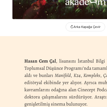
↻
Arka Kapağa Çevir
Hasan Cem Çal
, lisansını İstanbul Bilg
Toplumsal Düşünce Programı’nda tamamlad
aldı ve bunları
Manifold
,
K24
,
Kompleks
,
Ç
editöryal ekibinde yer alıyor. Ayrıca muh
kavramlarını odağına alan Cinecept Podca
doktora çalışmalarını sürdürüyor. Araştı
genişletilmiş sinema bulunuyor.