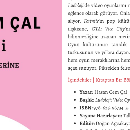
Ludoloji
’de video oyunlarını n
eğlence olarak görüyor. Onla
alıyor.
Fortnite
’ın pop kült
ilişkisine,
GTA: Vice City
’n
bilinmezliğine uzanan metin
Oyun kültürünün tanıdık ö
tutkusunun ve yıllara dayana
hem oyun meraklılarına hem d
açısı sunuyor. Pikselden fels
İçindekiler
|
Kitaptan Bir B
Yazar:
Hasan Cem Çal
Başlık:
Ludoloji: Video O
ISBN:
978-625-96734-2
Yayıma Hazırlayan:
Tal
Editör:
Doğan Ağcakay