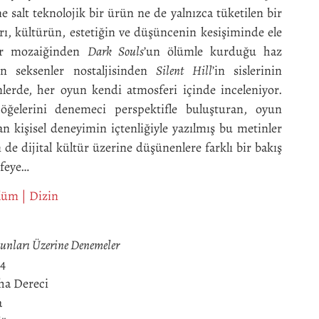
e salt teknolojik bir ürün ne de yalnızca tüketilen bir
rı, kültürün, estetiğin ve düşüncenin kesişiminde ele
ür mozaiğinden
Dark Souls
’un ölümle kurduğu haz
in seksenler nostaljisinden
Silent Hill
’in sislerinin
lerde, her oyun kendi atmosferi içinde inceleniyor.
ğelerini denemeci perspektifle buluşturan, oyun
n kişisel deneyimin içtenliğiyle yazılmış bu metinler
e dijital kültür üzerine düşünenlere farklı bir bakış
efeye…
ölüm
|
Dizin
yunları Üzerine Denemeler
-4
ha Dereci
a