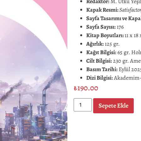
Redaktör:
M. Utku Yeşi
Kapak Resmi:
Satisfacto
Sayfa Tasarımı ve Kap
Sayfa Sayısı:
176
Kitap Boyutları:
11 x 18
Ağırlık:
125 gr.
Kağıt Bilgisi:
65 gr. Ho
Cilt Bilgisi:
230 gr. Amer
Basım Tarihi:
Eylül 2025
Dizi Bilgisi:
Akademim-57 
₺
190.00
Sepete Ekle