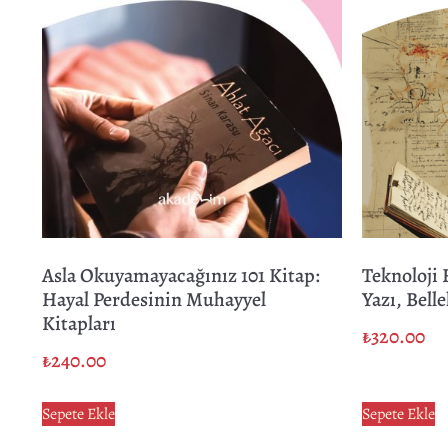
Asla Okuyamayacağınız 101 Kitap:
Teknoloji 
Hayal Perdesinin Muhayyel
Yazı, Bell
Kitapları
₺
320.00
₺
240.00
Sepete Ekle
Sepete Ekle