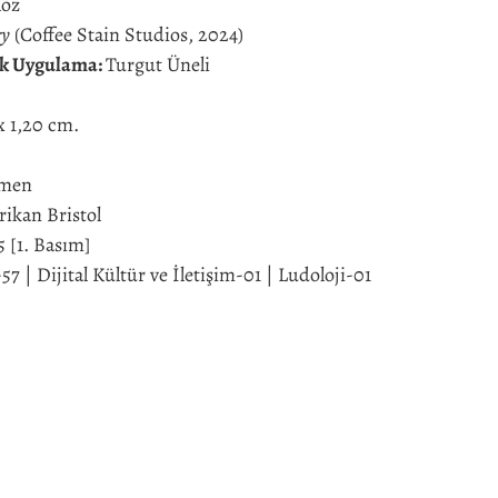
löz
ry
(Coffee Stain Studios, 2024)
ak Uygulama:
Turgut Üneli
 x 1,20 cm.
lmen
ikan Bristol
 [1. Basım]
| Dijital Kültür ve İletişim-01 | Ludoloji-01