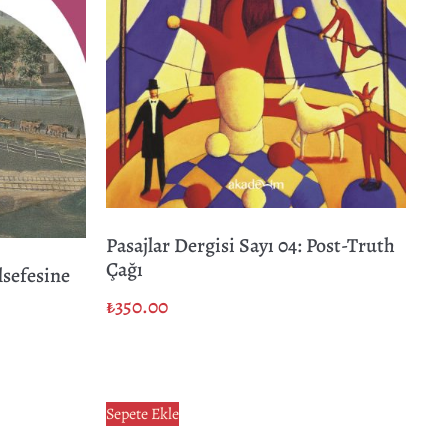
Pasajlar Dergisi Sayı 04: Post-Truth
Çağı
lsefesine
₺
350.00
Sepete Ekle