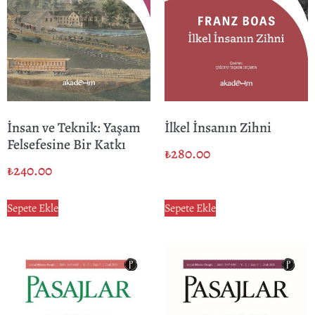
İnsan ve Teknik: Yaşam
İlkel İnsanın Zihni
Felsefesine Bir Katkı
₺
280.00
₺
240.00
Sepete Ekle
Sepete Ekle