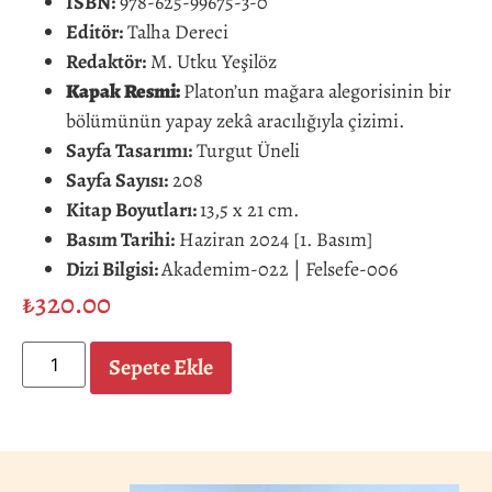
ISBN:
978-625-99675-3-0
Editör
:
Talha Dereci
Redaktör:
M. Utku Yeşilöz
Kapak Resmi:
Platon
’
un mağara alegorisinin bir
bölümünün yapay zekâ aracılığıyla çizimi.
Sayfa Tasarımı:
Turgut Üneli
Sayfa Sayısı:
208
Kitap Boyutları:
13,5 x 21 cm.
Basım Tarihi:
Haziran 2024 [1. Basım]
Dizi Bilgisi:
Akademim-022 | Felsefe-006
₺
320.00
Sepete Ekle