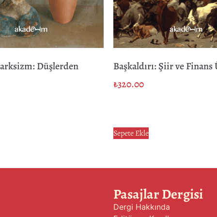
arksizm: Düşlerden
Başkaldırı: Şiir ve Finans
₺
320.00
Sepete Ekle
Pasajlar Dergisi
Dergi Hakkında