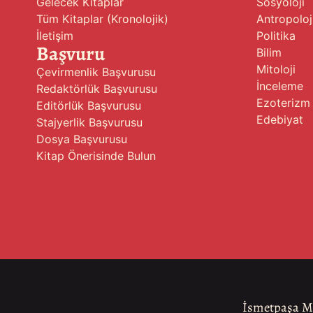
Gelecek Kitaplar
Sosyoloji
Tüm Kitaplar (Kronolojik)
Antropoloj
İletişim
Politika
Başvuru
Bilim
Mitoloji
Çevirmenlik Başvurusu
İnceleme
Redaktörlük Başvurusu
Ezoterizm
Editörlük Başvurusu
Edebiyat
Stajyerlik Başvurusu
Dosya Başvurusu
Kitap Önerisinde Bulun
İsmetpaşa Ma