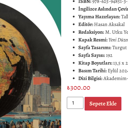
ISBN:
978-625-94851-3-
İngilizce Aslından Çevi
Yayıma Hazırlayan:
Tal
Editör:
Hasan Aksakal
Redaksiyon:
M. Utku Ye
Kapak Resmi:
Yeni Düze
Sayfa Tasarımı:
Turgut 
Sayfa Sayısı:
192
Kitap Boyutları:
13,5 x 
Basım Tarihi:
Eylül 2024
Dizi Bilgisi:
Akademim-38
₺
300.00
Sepete Ekle