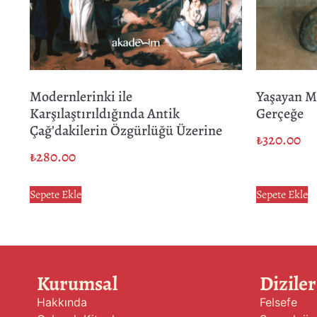
Modernlerinki ile
Yaşayan M
Karşılaştırıldığında Antik
Gerçeğe
Çağ’dakilerin Özgürlüğü Üzerine
₺
320.00
₺
280.00
Sepete Ekle
Sepete Ekle
Kurumsal
Diziler
Hakkında
Felsefe