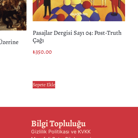
Pasajlar Dergisi Sayı 04: Post-Truth
Çağı
 Üzerine
₺
350.00
Sepete Ekle
Bilgi Topluluğu
Gizlilik Politikası ve KVKK