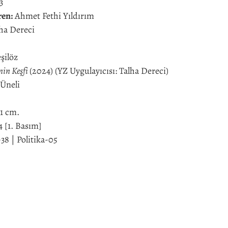
3
ren:
Ahmet Fethi Yıldırım
ha Dereci
şilöz
nin Keşfi
(2024) (YZ Uygulayıcısı: Talha Dereci)
Üneli
21 cm.
 [1. Basım]
 | Politika-05