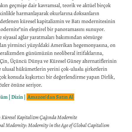
yakın geçmişe dair kavramsal, teorik ve aktüel birçok
tkinlikle harmanlayarak okurlarına doksanların
detlenen küresel kapitalizmin ve Batı modernitesinin
modernite”nin eleştirel bir panoramasını sunuyor.
e siyasal ağlar yaratmaları bakımından sömürge
dan yirminci yüzyıldaki Amerikan hegemonyasına, on
beralizmden günümüzün neoliberal ittifaklarına,
ı Çin, Üçüncü Dünya ve Küresel Güney alternatiflerinin
e ulusal hükümetlerin yerini çok-uluslu şirketlerin
ok konuda kışkırtıcı bir değerlendirme yapan Dirlik,
zler önüne seriyor.
ölüm
|
Dizin
|
Amazon’dan Satın Al
: Küresel Kapitalizm Çağında Modernite
al Modernity: Modernity in the Age of Global Capitalism