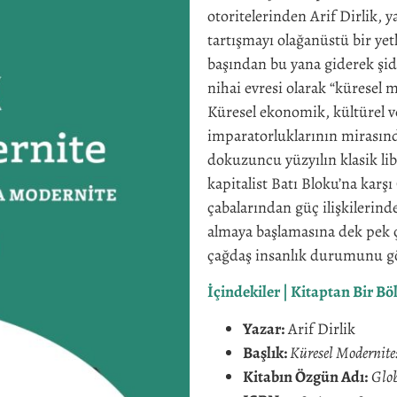
otoritelerinden Arif Dirlik, 
tartışmayı olağanüstü bir ye
başından bu yana giderek şid
nihai evresi olarak “küresel 
Küresel ekonomik, kültürel v
imparatorluklarının mirasın
dokuzuncu yüzyılın klasik li
kapitalist Batı Bloku’na karş
çabalarından güç ilişkilerind
almaya başlamasına dek pek ç
çağdaş insanlık durumunu gö
İçindekiler
|
Kitaptan Bir B
Yazar:
Arif Dirlik
Başlık:
Küresel Modernite
Kitabın Özgün Adı:
Glob